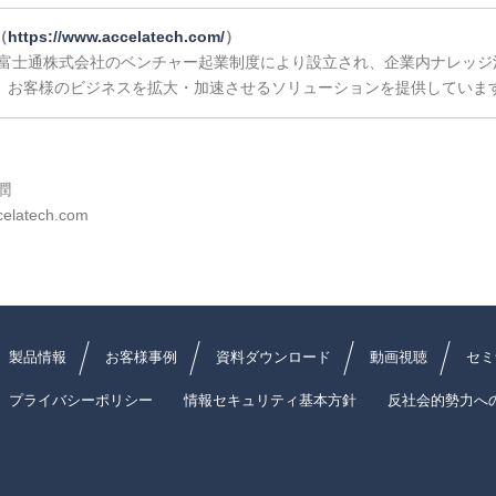
（
https://www.accelatech.com/
）
富士通株式会社のベンチャー起業制度により設立され、企業内ナレッジ活用
、お客様のビジネスを拡大・加速させるソリューションを提供していま
潤
elatech.com
製品情報
お客様事例
資料ダウンロード
動画視聴
セミ
プライバシーポリシー
情報セキュリティ基本方針
反社会的勢力へ