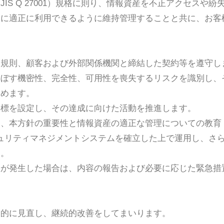
IS Q 27001）規格に則り、情報資産を不正アクセスや
めに適正に利用できるように維持管理することと共に、お客
。
、規則、顧客および外部関係機関と締結した契約等を遵守し
及ぼす機密性、完全性、可用性を喪失するリスクを識別し、
努めます。
目標を設定し、その達成に向けた活動を推進します。
し、本方針の重要性と情報資産の適正な管理についての教育
情報セキュリティマネジメントシステムを確立した上で運用し、
す。
故が発生した場合は、内容の報告および必要に応じた緊急措
期的に見直し、継続的改善をしてまいります。