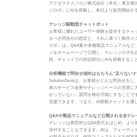
アクセラテクノロジ株式会社（本社：東京都渋谷
ジロボ」にAIを搭載し、本日より販売開始す
ナレッジ駆動型チャットボット
お客様に優れたユーザー体験を提供するチャ
るべき問合せの想定と、それに基づく動作ス
ロボ」は、Q&A集や各種製品マニュアルなど、
ジをホームページで公開し、ナレッジロボを
回、チャットでの対話部分にAIを搭載するこ
分析機能で問合せ傾向はもちろん”足りないナ
SolutionDeskは、お客様がどんな問
来のサービス改善やナレッジベースの充実に
がっていない」質問を検出可能にすることで
支援できます。つまり、AI搭載チャットを通
Q&Aや製品マニュアルなど公開される全ナレ
ナレッジは典型的なQ&A形式をはじめ、より
添付することもできます。AIは、フォーマッ
や製品カタログ、保守マニュアルなどをPD