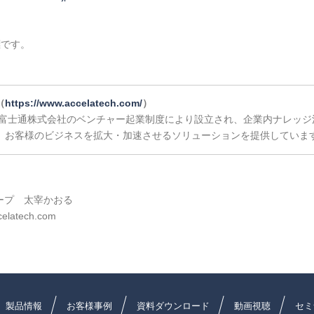
標です。
（
https://www.accelatech.com/
）
富士通株式会社のベンチャー起業制度により設立され、企業内ナレッジ活用
、お客様のビジネスを拡大・加速させるソリューションを提供していま
ープ 太宰かおる
elatech.com
製品情報
お客様事例
資料ダウンロード
動画視聴
セミ