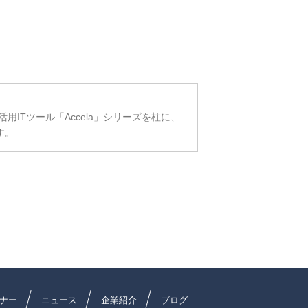
ITツール「Accela」シリーズを柱に、
す。
ナー
ニュース
企業紹介
ブログ