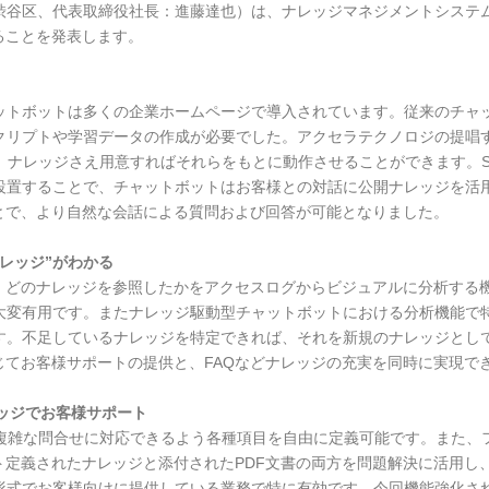
区、代表取締役社長：進藤達也）は、ナレッジマネジメントシステム「So
ることを発表します。
ットボットは多くの企業ホームページで導入されています。従来のチャ
クリプトや学習データの作成が必要でした。アクセラテクノロジの提唱
ナレッジさえ用意すればそれらをもとに動作させることができます。Solu
設置することで、チャットボットはお客様との対話に公開ナレッジを活
とで、より自然な会話による質問および回答が可能となりました。
レッジ”がわかる
合せをし、どのナレッジを参照したかをアクセスログからビジュアルに分析
大変有用です。またナレッジ駆動型チャットボットにおける分析機能で
す。不足しているナレッジを特定できれば、それを新規のナレッジとし
じてお客様サポートの提供と、FAQなどナレッジの充実を同時に実現で
ッジでお客様サポート
複雑な問合せに対応できるよう各種項目を自由に定義可能です。また、
ト定義されたナレッジと添付されたPDF文書の両方を問題解決に活用し
F形式でお客様向けに提供している業務で特に有効です。今回機能強化さ