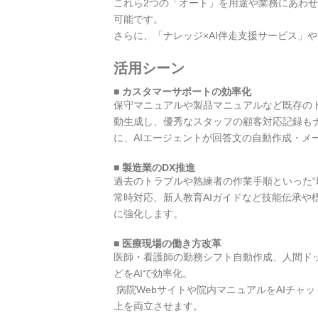
これら2つの「オート」を用途や業務にあわ
可能です。
さらに、「ナレッジ×AI伴走支援サービス」
活用シーン
■ カスタマーサポートの効率化
保守マニュアルや製品マニュアルなど既存のド
動生成し、優秀なスタッフの顧客対応記録も
に、AIエージェントが回答文の自動作成・メ
■ 製造業のDX推進
過去のトラブルや熟練者の作業手順といった“
常時対応、新人教育AIガイドなど技能伝承や
に強化します。
■ 医療現場の働き方改革
医師・看護師の勤務シフト自動作成、人間ド
どをAIで効率化。
病院Webサイトや院内マニュアルをAIチャ
上を両立させます。