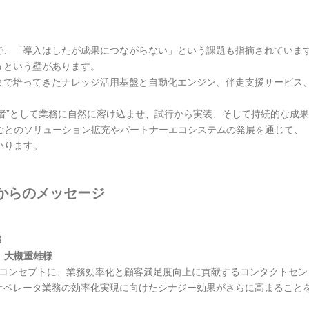
で、「導入はしたが成果につながらない」という課題も指摘されています
うという壁があります。
め、これまで培ってきたナレッジ活用基盤と自動化エンジン、伴走支援サー
者”として業務に自然に溶け込ませ、試行から実装、そして持続的な成果へと導
ごとのソリューション拡充やパートナーエコシステムの発展を通じて、「
いります。
からのメッセージ
括部
 大槻重雄様
う』をコンセプトに、業務効率化と顧客満足度向上に貢献するコンタクトセン
ことで、オペレータ業務の効率化実現に向けたシナジー効果がさらに高まるこ