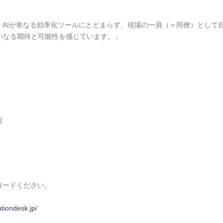
、AIが単なる効率化ツールにとどまらず、現場の一員（＝同僚）として
いなる期待と可能性を感じています。」
案
ロードください。
utiondesk.jp/