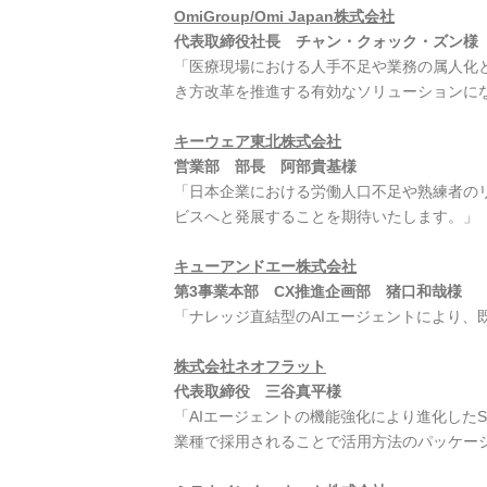
OmiGroup/Omi Japan株式会社
代表取締役社長 チャン・クォック・ズン様
「医療現場における人手不足や業務の属人化とい
き方改革を推進する有効なソリューションに
キーウェア東北株式会社
営業部 部長 阿部貴基様
「日本企業における労働人口不足や熟練者の
ビスへと発展することを期待いたします。」
キューアンドエー株式会社
第3事業本部 CX推進企画部 猪口和哉様
「ナレッジ直結型のAIエージェントにより
株式会社ネオフラット
代表取締役 三谷真平様
「AIエージェントの機能強化により進化したS
業種で採用されることで活用方法のパッケー