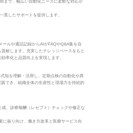
運用まで、幅広い自動化ニーズに柔軟な対応が
で一貫したサポートを提供します。
ルや通話記録からAIがFAQやQ&A集を自
も貢献します。充実したナレッジベースをもと
の効率化と品質向上を実現します。
た形式知を理解・活用し、定期点検の自動化や異
実践でき、組織全体の生産性と現場力を持続的
生成、診療報酬（レセプト）チェックや修正な
本業に振り向け、働き方改革と医療サービス向