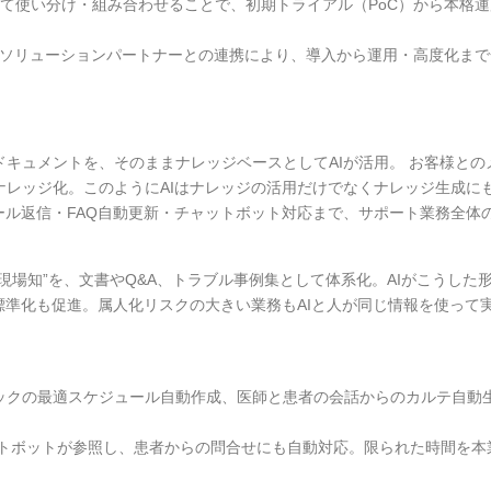
せて使い分け・組み合わせることで、初期トライアル（PoC）から本格
やソリューションパートナーとの連携により、導入から運用・高度化ま
キュメントを、そのままナレッジベースとしてAIが活用。 お客様とのメー
ナレッジ化。このようにAIはナレッジの活用だけでなくナレッジ生成に
ール返信・FAQ自動更新・チャットボット対応まで、サポート業務全体
現場知”を、文書やQ&A、トラブル事例集として体系化。AIがこうし
標準化も促進。属人化リスクの大きい業務もAIと人が同じ情報を使って
ックの最適スケジュール自動作成、医師と患者の会話からのカルテ自動
ットボットが参照し、患者からの問合せにも自動対応。限られた時間を