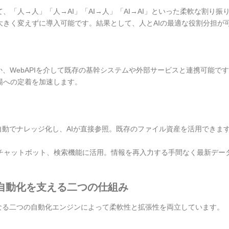
「人→人」「人→AI」「AI→人」「AI→AI」といった柔軟な割り振
大きく変えずに導入可能です。結果として、人とAIの最適な役割分担が
か、WebAPIを介して既存の基幹システムや外部サービスと連携可能で
場への定着を加速します。
F等を自動でナレッジ化し、AIが直接参照。既存のファイル資産を活用できま
やチャットボット、検索機能に活用。情報を再入力する手間なく最新デー
な自動化を支える二つの仕組み
性質の異なる二つの自動化エンジンによって柔軟性と拡張性を両立しています。