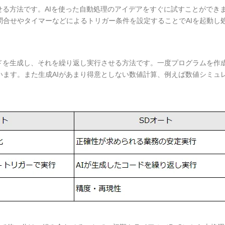
せる方法です。AIを使った自動処理のアイデアをすぐに試すことができ
問合せやタイマーなどによるトリガー条件を設定することでAIを起動し
ードを生成し、それを繰り返し実行させる方法です。一度プログラムを作
います。また生成AIがあまり得意としない数値計算、例えば数値シミュ