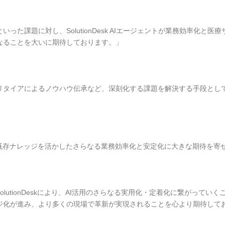
った課題に対し、SolutionDesk AIエージェントが業務効率化と
なることを大いに期待しております。」
リタイアによるノウハウ伝承など、深刻化する課題を解決する手段として
、既存ナレッジを活かしたさらなる業務効率化と安定化に大きな期待を寄
olutionDeskにより、AI活用のさらなる実用化・定着化に繋がって
ジ化が進み、より多くの現場で革新が実現されることを心より期待して