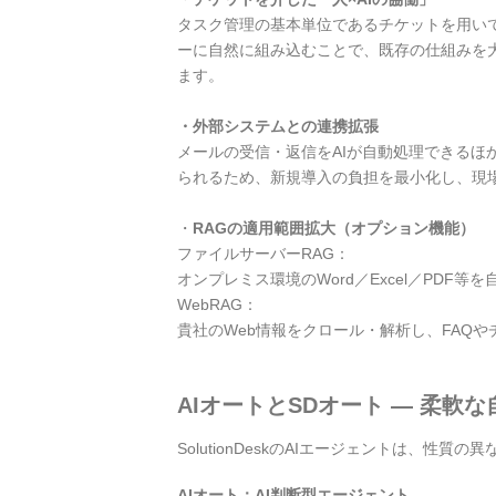
タスク管理の基本単位であるチケットを用いて、
ーに自然に組み込むことで、既存の仕組みを
ます。
・外部システムとの連携拡張
メールの受信・返信をAIが自動処理できるほ
られるため、新規導入の負担を最小化し、現
・
RAGの適用範囲拡大（オプション機能）
ファイルサーバーRAG：
オンプレミス環境のWord／Excel／PD
WebRAG：
貴社のWeb情報をクロール・解析し、FAQ
AIオートとSDオート ― 柔軟
SolutionDeskのAIエージェントは、
AIオート：AI判断型エージェント