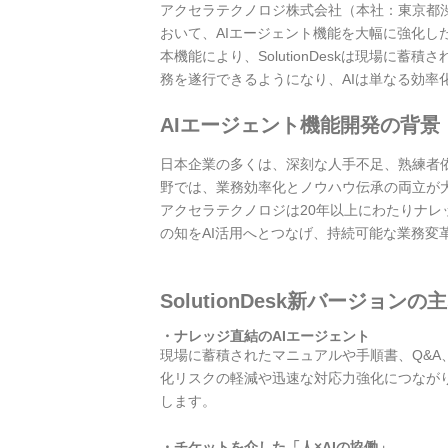
アクセラテクノロジ株式会社（本社：東京都渋谷
おいて、AIエージェント機能を大幅に強化した
本機能により、SolutionDeskは現場
務を遂行できるようになり、AIは単なる効
AIエージェント機能開発の背景
日本企業の多くは、深刻な人手不足、熟練者
野では、業務効率化とノウハウ伝承の両立が
アクセラテクノロジは20年以上にわたりナ
の知をAI活用へとつなげ、持続可能な業務変
SolutionDesk新バージョンの
・ナレッジ直結のAIエージェント
現場に蓄積されたマニュアルや手順書、Q&A
化リスクの軽減や迅速な対応力強化につながり
します。
・チケットを介した「人×AIの協働」