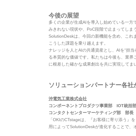
今後の展望
多くの企業が生成AIを導入し始めている一方
みきれない現状や、PoC段階で止まってしま
SolutionDeskは、今回の新機能を含
こうした課題を乗り越えます。
ナレッジを人とAIの共通資産とし、AIを“担当
る本質的な価値です。私たちは今後も、業界
に根差した確かな成果創出を共に実現してま
ソリューションパートナー各社
沖電気工業株式会社
コンポーネントプロダクツ事業部 IOT統
コンタクトセンターマーケティング部 部長
「OKIのCTstageは、『お客様に寄り添
用によってSolutionDeskが進化する