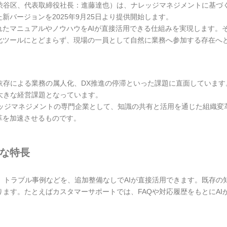
区、代表取締役社長：進藤達也）は、ナレッジマネジメントに基づく業務DX
新バージョンを2025年9月25日より提供開始します。
に蓄積されたマニュアルやノウハウをAIが直接活用できる仕組みを実現します
率化ツールにとどまらず、現場の一員として自然に業務へ参加する存在へ
依存による業務の属人化、DX推進の停滞といった課題に直面しています
大きな経営課題となっています。
レッジマネジメントの専門企業として、知識の共有と活用を通じた組織変
革を加速させるものです。
主な特長
、トラブル事例などを、追加整備なしでAIが直接活用できます。既存の
ます。たとえばカスタマーサポートでは、FAQや対応履歴をもとにAI