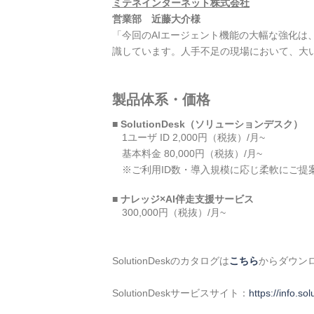
ミテネインターネット株式会社
営業部 近藤大介様
「今回のAIエージェント機能の大幅な強化は
識しています。人手不足の現場において、大
製品体系・価格
■ SolutionDesk（ソリューションデスク）
1ユーザ ID 2,000円（税抜）/月~
基本料金 80,000円（税抜）/月~
※ご利用ID数・導入規模に応じ柔軟にご提
■ ナレッジ×AI伴走支援サービス
300,000円（税抜）/月~
SolutionDeskのカタログは
こちら
からダウン
SolutionDeskサービスサイト：
https://info.sol