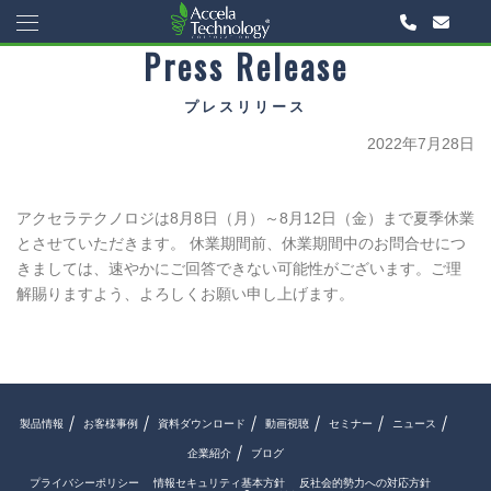
Press Release
プレスリリース
2022年7月28日
アクセラテクノロジは8月8日（月）～8月12日（金）
まで夏季休業
とさせていただきます。 休業期間前、休業期間中のお問合せにつ
きましては、速やかにご回答できない可能性がございます。
ご理
解賜りますよう、よろし
くお願い申し上げます。
製品情報
お客様事例
資料ダウンロード
動画視聴
セミナー
ニュース
企業紹介
ブログ
プライバシーポリシー
情報セキュリティ基本方針
反社会的勢力への対応方針