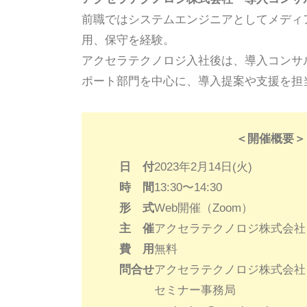
前職ではシステムエンジニアとしてメディ
用、保守を経験。
アクセラテクノロジ入社後は、導入コンサ
ポート部門を中心に、導入提案や支援を担
＜開催概要＞
日 付
2023年2月14日(火)
時 間
13:30〜14:30
形 式
Web開催（Zoom）
主 催
アクセラテクノロジ株式会社
費 用
無料
問合せ
アクセラテクノロジ株式会社
セミナー事務局