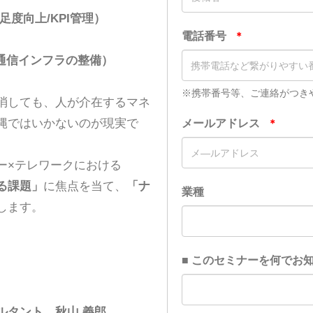
度向上/KPI管理）
/通信インフラの整備）
消しても、人が介在するマネ
縄ではいかないのが現実で
ー×テレワークにおける
る課題」
に焦点を当て、
「ナ
します。
ルタント 秋山 義郎