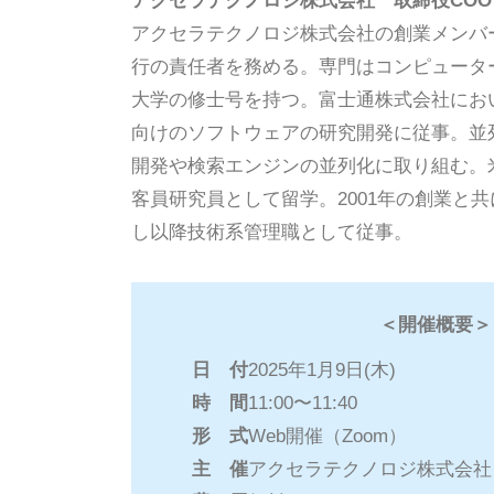
アクセラテクノロジ株式会社 取締役CO
アクセラテクノロジ株式会社の創業メンバ
行の責任者を務める。専門はコンピュータ
大学の修士号を持つ。富士通株式会社にお
向けのソフトウェアの研究開発に従事。並
開発や検索エンジンの並列化に取り組む。
客員研究員として留学。2001年の創業と
し以降技術系管理職として従事。
＜開催概要＞
日 付
2025年1月9日(木)
時 間
11:00〜11:40
形 式
Web開催（Zoom）
主 催
アクセラテクノロジ株式会社