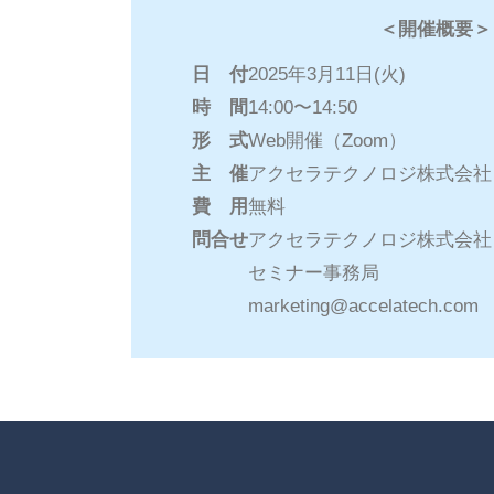
＜開催概要＞
日 付
2025年3月11日(火)
時 間
14:00〜14:50
形 式
Web開催（Zoom）
主 催
アクセラテクノロジ株式会社
費 用
無料
問合せ
アクセラテクノロジ株式会社
セミナー事務局
marketing@accelatech.com