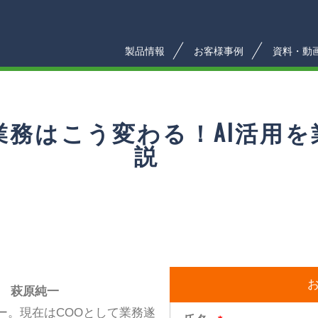
製品情報
お客様事例
資料・動
務はこう変わる！AI活用
説
O 萩原純一
ー。現在はCOOとして業務遂