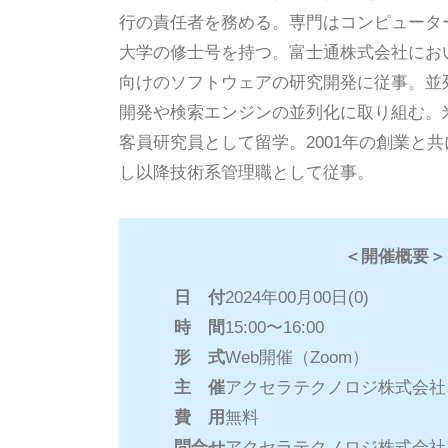
行の責任者を務める。専門はコンピュータ
大学の修士号を持つ。富士通株式会社にお
向けのソフトウェアの研究開発に従事。並
開発や検索エンジンの並列化に取り組む。
客員研究員として留学。2001年の創業と
し以降技術系管理職として従事。
＜開催概要＞
日 付
2024年00月00日(0)
時 間
15:00〜16:00
形 式
Web開催（Zoom）
主 催
アクセラテクノロジ株式会社
費 用
無料
問合せ
アクセラテクノロジ株式会社