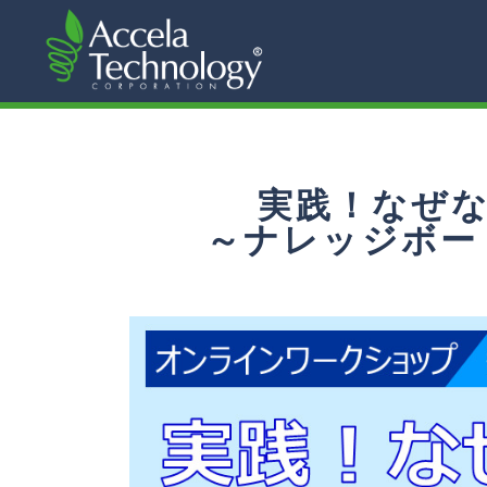
実践！なぜな
～ナレッジボ