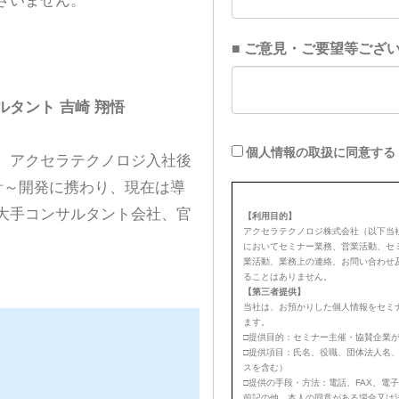
ざいません。
ルタント 吉崎 翔悟
。アクセラテクノロジ入社後
Qloの設計～開発に携わり、現在は導
大手コンサルタント会社、官
。