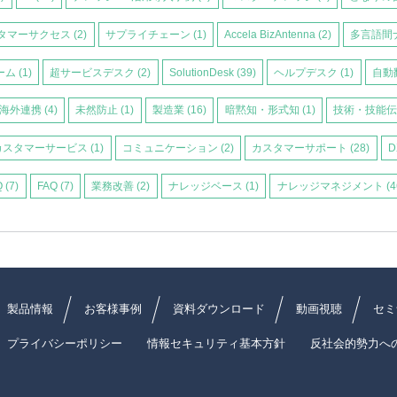
タマーサクセス
(2)
サプライチェーン
(1)
Accela BizAntenna
(2)
多言語間
ーム
(1)
超サービスデスク
(2)
SolutionDesk
(39)
ヘルプデスク
(1)
自動
海外連携
(4)
未然防止
(1)
製造業
(16)
暗黙知・形式知
(1)
技術・技能
カスタマーサービス
(1)
コミュニケーション
(2)
カスタマーサポート
(28)
D
Q
(7)
FAQ
(7)
業務改善
(2)
ナレッジベース
(1)
ナレッジマネジメント
(4
製品情報
お客様事例
資料ダウンロード
動画視聴
セミ
プライバシーポリシー
情報セキュリティ基本方針
反社会的勢力へ