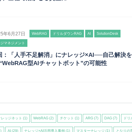
25年6月27日
WebRAG
ドリルダウンRAG
AI
SolutionDesk
ッジマネジメント
回：「人手不足解消」にナレッジ×AI──自己解決
“WebRAG型AIチャットボット”の可能性
ナレッジネット
(1)
WebRAG
(2)
チケット
(1)
ARG
(7)
DAG
(7)
ドリ
1)
AI
(29)
ナレッジ×AI活用導入事例
(1)
マスターナレッジ
(1)
となりの