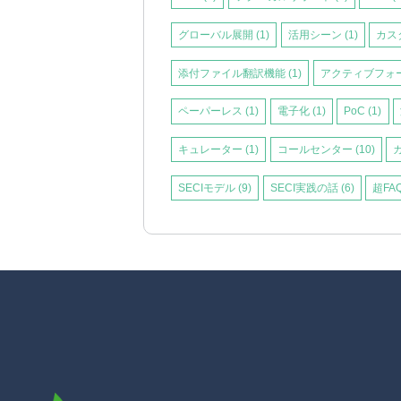
グローバル展開
(1)
活用シーン
(1)
カス
添付ファイル翻訳機能
(1)
アクティブフォ
ペーパーレス
(1)
電子化
(1)
PoC
(1)
キュレーター
(1)
コールセンター
(10)
SECIモデル
(9)
SECI実践の話
(6)
超FA