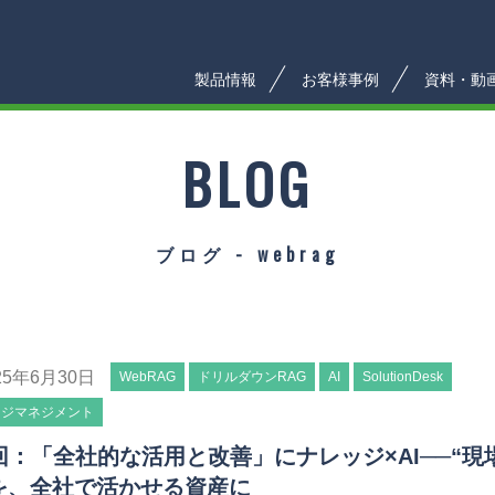
製品情報
お客様事例
資料・動
BLOG
ブログ - webrag
25年6月30日
WebRAG
ドリルダウンRAG
AI
SolutionDesk
ッジマネジメント
回：「全社的な活用と改善」にナレッジ×AI──“現
を、全社で活かせる資産に