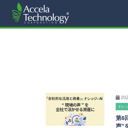
20
ナレ
第6
声”