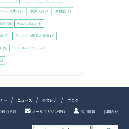
ナレッジ共有
(2)
脱属人化
(1)
新機能
(1)
翻訳
(3)
Accela Suite
(8)
伝承
(2)
ナレッジの動脈と静脈
(1)
X
(5)
SECIスパイラル
(2)
6)
ナー
ニュース
企業紹介
ブログ
の対応方針
メールマガジン登録
採用情報
お問合せ