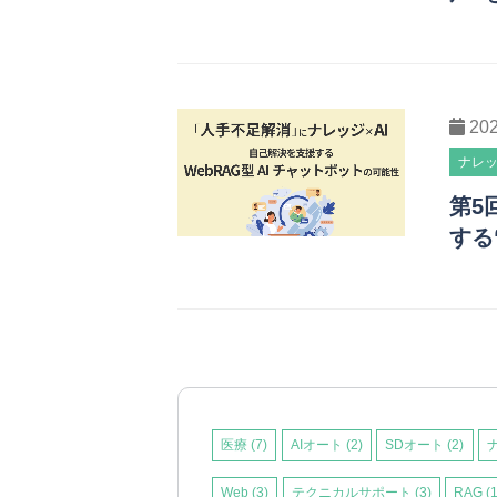
20
ナレ
第5
する
医療
(7)
AIオート
(2)
SDオート
(2)
Web
(3)
テクニカルサポート
(3)
RAG
(