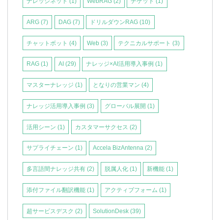
ナレッジネット
(1)
WebRAG
(2)
チケット
(1)
ARG
(7)
DAG
(7)
ドリルダウンRAG
(10)
チャットボット
(4)
Web
(3)
テクニカルサポート
(3)
RAG
(1)
AI
(29)
ナレッジ×AI活用導入事例
(1)
マスターナレッジ
(1)
となりの営業マン
(4)
ナレッジ活用導入事例
(3)
グローバル展開
(1)
活用シーン
(1)
カスタマーサクセス
(2)
サプライチェーン
(1)
Accela BizAntenna
(2)
多言語間ナレッジ共有
(2)
脱属人化
(1)
新機能
(1)
添付ファイル翻訳機能
(1)
アクティブフォーム
(1)
超サービスデスク
(2)
SolutionDesk
(39)