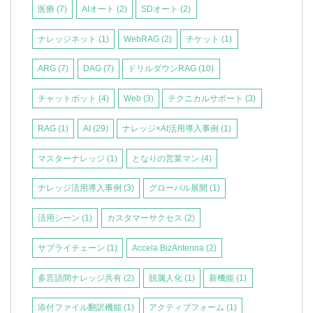
医療
(7)
AIオート
(2)
SDオート
(2)
ナレッジネット
(1)
WebRAG
(2)
チケット
(1)
ARG
(7)
DAG
(7)
ドリルダウンRAG
(10)
チャットボット
(4)
Web
(3)
テクニカルサポート
(3)
RAG
(1)
AI
(29)
ナレッジ×AI活用導入事例
(1)
マスターナレッジ
(1)
となりの営業マン
(4)
ナレッジ活用導入事例
(3)
グローバル展開
(1)
活用シーン
(1)
カスタマーサクセス
(2)
サプライチェーン
(1)
Accela BizAntenna
(2)
多言語間ナレッジ共有
(2)
脱属人化
(1)
新機能
(1)
添付ファイル翻訳機能
(1)
アクティブフォーム
(1)