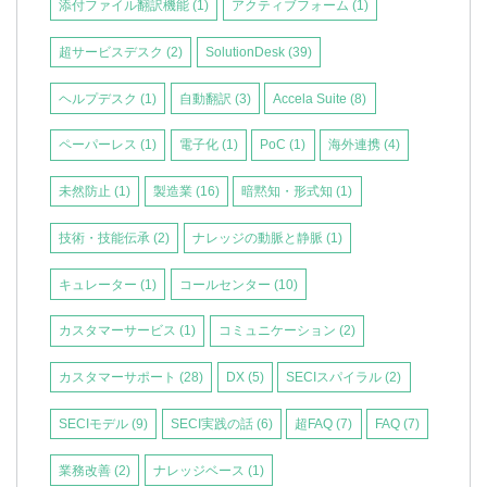
添付ファイル翻訳機能
(1)
アクティブフォーム
(1)
超サービスデスク
(2)
SolutionDesk
(39)
ヘルプデスク
(1)
自動翻訳
(3)
Accela Suite
(8)
ペーパーレス
(1)
電子化
(1)
PoC
(1)
海外連携
(4)
未然防止
(1)
製造業
(16)
暗黙知・形式知
(1)
技術・技能伝承
(2)
ナレッジの動脈と静脈
(1)
キュレーター
(1)
コールセンター
(10)
カスタマーサービス
(1)
コミュニケーション
(2)
カスタマーサポート
(28)
DX
(5)
SECIスパイラル
(2)
SECIモデル
(9)
SECI実践の話
(6)
超FAQ
(7)
FAQ
(7)
業務改善
(2)
ナレッジベース
(1)