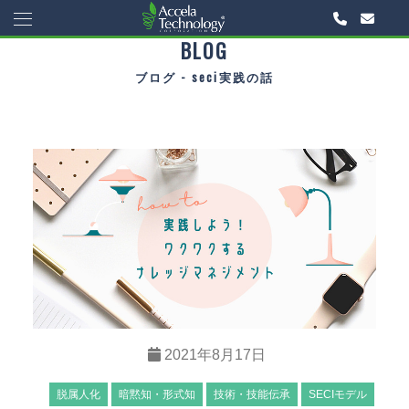
BLOG
ブログ - seci実践の話
2021年8月17日
脱属人化
暗黙知・形式知
技術・技能伝承
SECIモデル