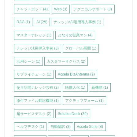
チャットボット
(4)
Web
(3)
テクニカルサポート
(3)
RAG
(1)
AI
(29)
ナレッジ×AI活用導入事例
(1)
マスターナレッジ
(1)
となりの営業マン
(4)
ナレッジ活用導入事例
(3)
グローバル展開
(1)
活用シーン
(1)
カスタマーサクセス
(2)
サプライチェーン
(1)
Accela BizAntenna
(2)
多言語間ナレッジ共有
(2)
脱属人化
(1)
新機能
(1)
添付ファイル翻訳機能
(1)
アクティブフォーム
(1)
超サービスデスク
(2)
SolutionDesk
(39)
ヘルプデスク
(1)
自動翻訳
(3)
Accela Suite
(8)