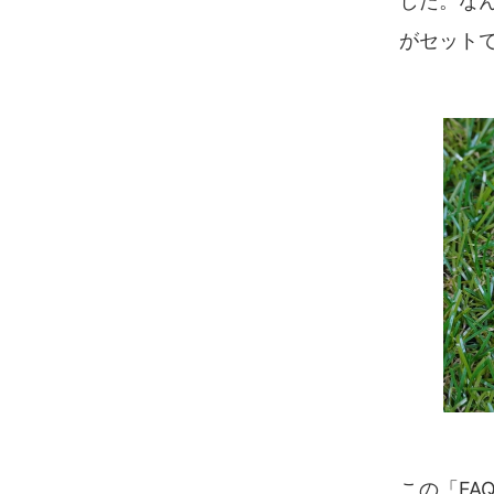
した。な
がセット
この「FA