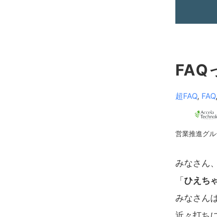
FA
超FAQ
,
FAQ
営業推進グル
みなさん、
「
ひえち
みなさん
近々打ち