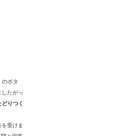
」
のボタ
にしたがっ
たどりつく
告を受けま