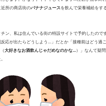
に近所の商店街の
バナナジュース
を飲んで栄養補給をす
クチン、私は住んでいる街の特設サイトで予約したので
副反応が出たらどうしよう…」だとか「接種前はどう過
…（
大好きなお酒飲んじゃだめなのかな…
）」なんて疑問
た。