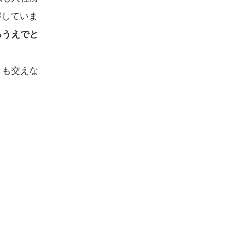
解していま
るうえでと
とも交えな