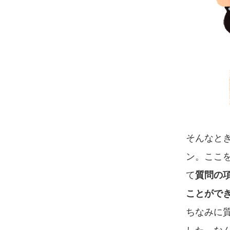
そんなと
ン。ここ
て
質問の
ことがで
ちなみに