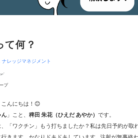
Qって何？
,
ナレッジマネジメント
ープ
こんにちは！😊
ゃん
」こと、
稗田 朱花（ひえだ あやか）
です。
は、「ワクチン」もう打ちましたか？私は先日予約が取
に行きます。かなりドキドキしています…注射が無事終