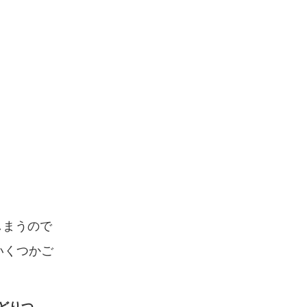
しまうので
いくつかご
どりつ