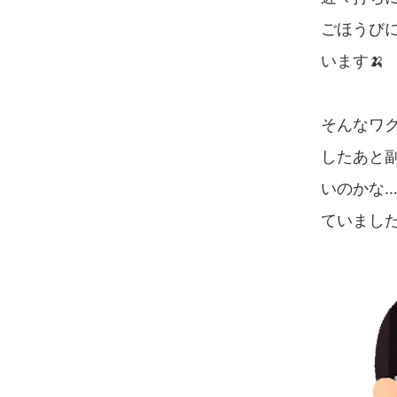
ごほうび
います🍌
そんなワ
したあと
いのかな
ていまし